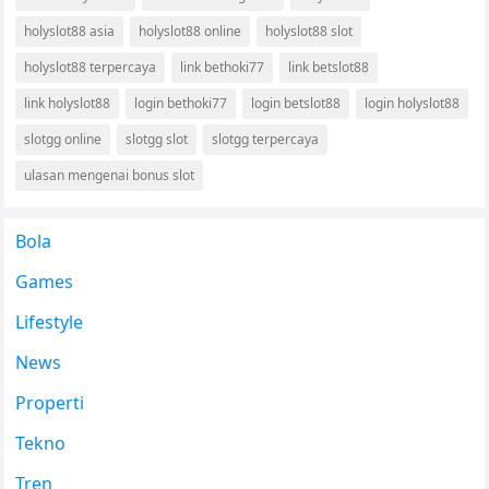
holyslot88 asia
holyslot88 online
holyslot88 slot
holyslot88 terpercaya
link bethoki77
link betslot88
link holyslot88
login bethoki77
login betslot88
login holyslot88
slotgg online
slotgg slot
slotgg terpercaya
ulasan mengenai bonus slot
Bola
Games
Lifestyle
News
Properti
Tekno
Tren