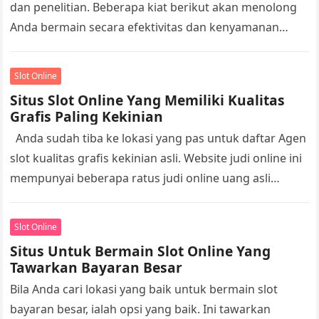
dan penelitian. Beberapa kiat berikut akan menolong
Anda bermain secara efektivitas dan kenyamanan
optimal. Ketahui mengenai slot penyuplai Angka
favorite, RTP, dan…
Slot Online
Situs Slot Online Yang Memiliki Kualitas
Grafis Paling Kekinian
Anda sudah tiba ke lokasi yang pas untuk daftar Agen
slot kualitas grafis kekinian asli. Website judi online ini
mempunyai beberapa ratus judi online uang asli…
Slot Online
Situs Untuk Bermain Slot Online Yang
Tawarkan Bayaran Besar
Bila Anda cari lokasi yang baik untuk bermain slot
bayaran besar, ialah opsi yang baik. Ini tawarkan