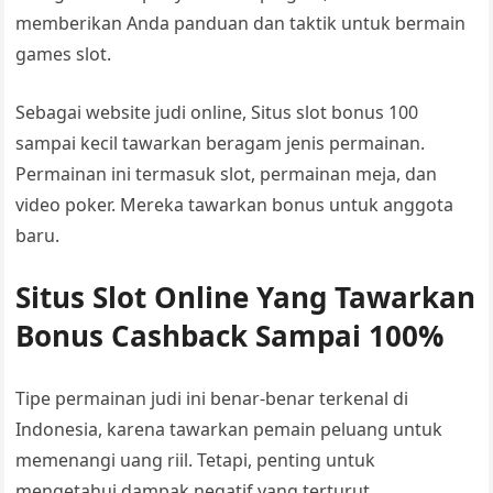
memberikan Anda panduan dan taktik untuk bermain
games slot.
Sebagai website judi online, Situs slot bonus 100
sampai kecil tawarkan beragam jenis permainan.
Permainan ini termasuk slot, permainan meja, dan
video poker. Mereka tawarkan bonus untuk anggota
baru.
Situs Slot Online Yang Tawarkan
Bonus Cashback Sampai 100%
Tipe permainan judi ini benar-benar terkenal di
Indonesia, karena tawarkan pemain peluang untuk
memenangi uang riil. Tetapi, penting untuk
mengetahui dampak negatif yang terturut.