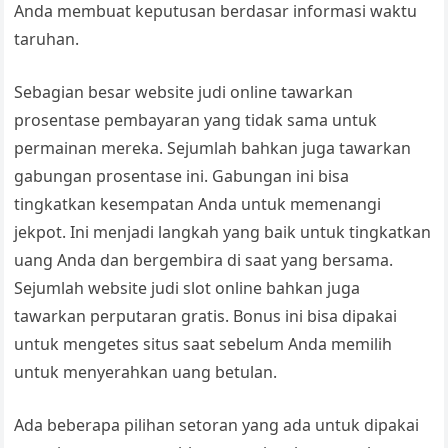
Anda membuat keputusan berdasar informasi waktu
taruhan.
Sebagian besar website judi online tawarkan
prosentase pembayaran yang tidak sama untuk
permainan mereka. Sejumlah bahkan juga tawarkan
gabungan prosentase ini. Gabungan ini bisa
tingkatkan kesempatan Anda untuk memenangi
jekpot. Ini menjadi langkah yang baik untuk tingkatkan
uang Anda dan bergembira di saat yang bersama.
Sejumlah website judi slot online bahkan juga
tawarkan perputaran gratis. Bonus ini bisa dipakai
untuk mengetes situs saat sebelum Anda memilih
untuk menyerahkan uang betulan.
Ada beberapa pilihan setoran yang ada untuk dipakai