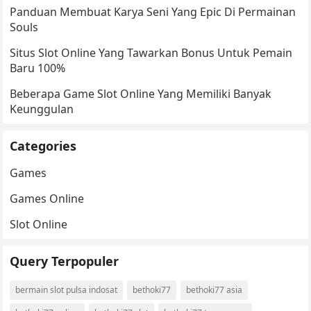
Panduan Membuat Karya Seni Yang Epic Di Permainan
Souls
Situs Slot Online Yang Tawarkan Bonus Untuk Pemain
Baru 100%
Beberapa Game Slot Online Yang Memiliki Banyak
Keunggulan
Categories
Games
Games Online
Slot Online
Query Terpopuler
bermain slot pulsa indosat
bethoki77
bethoki77 asia