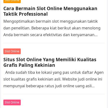
Slot Online
Cara Bermain Slot Online Menggunakan
Taktik Professional
Mengoptimalkan bermain slot menggunakan taktik
dan penelitian. Beberapa kiat berikut akan menolong
Anda bermain secara efektivitas dan kenyamanan
optimal. Ketahui mengenai slot penyuplai Angka
favorite, RTP, dan…
Slot Online
Situs Slot Online Yang Memiliki Kualitas
Grafis Paling Kekinian
Anda sudah tiba ke lokasi yang pas untuk daftar Agen
slot kualitas grafis kekinian asli. Website judi online ini
mempunyai beberapa ratus judi online uang asli…
Slot Online