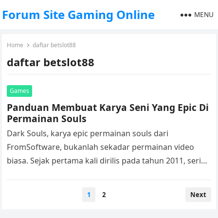
Forum Site Gaming Online
MENU
Home
daftar betslot88
daftar betslot88
Games
Panduan Membuat Karya Seni Yang Epic Di
Permainan Souls
Dark Souls, karya epic permainan souls dari
FromSoftware, bukanlah sekadar permainan video
biasa. Sejak pertama kali dirilis pada tahun 2011, seri
Souls telah menciptakan gelombang besar dalam…
Posts
1
2
Next
pagination