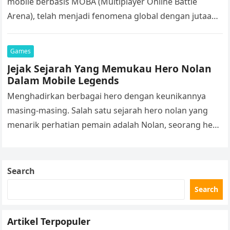
mobile berbasis MOBA (Multiplayer Online Battle
Arena), telah menjadi fenomena global dengan jutaan
pemain yang terlibat setiap hari. Di antara…
Games
Jejak Sejarah Yang Memukau Hero Nolan
Dalam Mobile Legends
Menghadirkan berbagai hero dengan keunikannya
masing-masing. Salah satu sejarah hero nolan yang
menarik perhatian pemain adalah Nolan, seorang hero
yang memiliki sejarah yang kaya dan menarik. Dalam…
Search
Search
Artikel Terpopuler