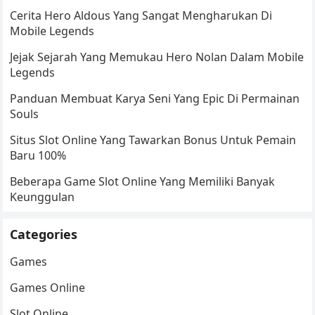
Cerita Hero Aldous Yang Sangat Mengharukan Di
Mobile Legends
Jejak Sejarah Yang Memukau Hero Nolan Dalam Mobile
Legends
Panduan Membuat Karya Seni Yang Epic Di Permainan
Souls
Situs Slot Online Yang Tawarkan Bonus Untuk Pemain
Baru 100%
Beberapa Game Slot Online Yang Memiliki Banyak
Keunggulan
Categories
Games
Games Online
Slot Online