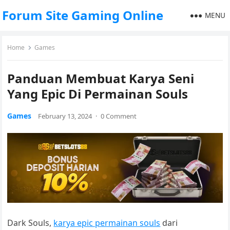
Forum Site Gaming Online
MENU
Home
Games
Panduan Membuat Karya Seni
Yang Epic Di Permainan Souls
Games
February 13, 2024
·
0 Comment
Dark Souls,
karya epic permainan souls
dari