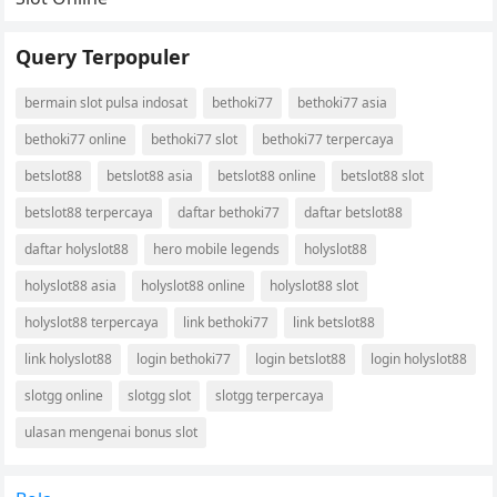
Query Terpopuler
bermain slot pulsa indosat
bethoki77
bethoki77 asia
bethoki77 online
bethoki77 slot
bethoki77 terpercaya
betslot88
betslot88 asia
betslot88 online
betslot88 slot
betslot88 terpercaya
daftar bethoki77
daftar betslot88
daftar holyslot88
hero mobile legends
holyslot88
holyslot88 asia
holyslot88 online
holyslot88 slot
holyslot88 terpercaya
link bethoki77
link betslot88
link holyslot88
login bethoki77
login betslot88
login holyslot88
slotgg online
slotgg slot
slotgg terpercaya
ulasan mengenai bonus slot